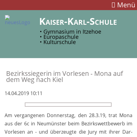
Menü
Kaiser-Karl-Schule
• Gymnasium in Itzehoe
• Europaschule
• Kulturschule
Bezirks­siegerin im Vor­lesen - Mona auf
dem Weg nach Kiel
14.04.2019 10:11
Am vergangenen Donners­tag, den 28.3.19, trat Mona
aus der 6c in Neu­münster beim Be­zirks­wett­bewerb im
Vor­lesen an - und über­zeugte die Jury mit ihrer Dar­