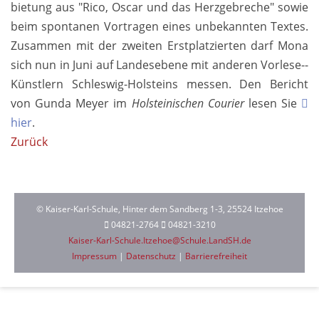
bietung aus "Rico, Oscar und das Herz­gebreche" sowie
beim spon­tanen Vor­tragen eines unbe­kannten Textes.
Zu­sammen mit der zweiten Erst­platzier­ten darf Mona
sich nun in Juni auf Landes­ebene mit anderen Vor­lese-­
Künst­lern Schles­wig-­Hol­steins mes­sen. Den Be­richt
von Gunda Meyer im
Holsteinischen Courier
lesen Sie
hier
.
Zurück
© Kaiser-Karl-Schule, Hinter dem Sandberg 1-3, 25524 Itzehoe
04821-2764
04821-3210
Kaiser-Karl-Schule.Itzehoe@Schule.LandSH.de
Impressum
|
Datenschutz
|
Barrierefreiheit