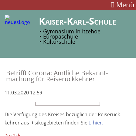
Menü
Kaiser-Karl-Schule
• Gymnasium in Itzehoe
• Europaschule
• Kulturschule
Betrifft Corona: Amt­liche Be­kannt­
machung für Reise­rück­kehrer
11.03.2020 12:59
Die Ver­fügung des Kreises be­zügl­ich der Reise­rück­
kehrer aus Risiko­ge­bieten finden Sie
hier.
Zurück