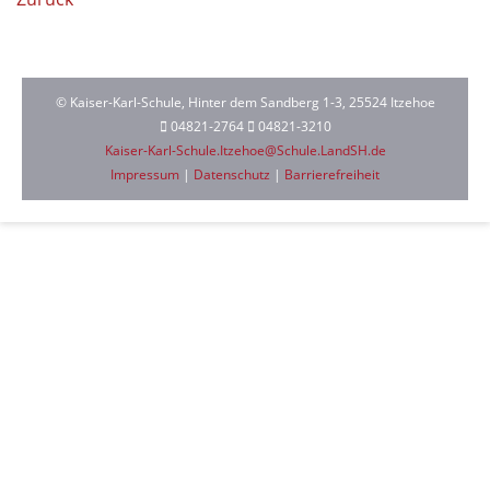
© Kaiser-Karl-Schule, Hinter dem Sandberg 1-3, 25524 Itzehoe
04821-2764
04821-3210
Kaiser-Karl-Schule.Itzehoe@Schule.LandSH.de
Impressum
|
Datenschutz
|
Barrierefreiheit