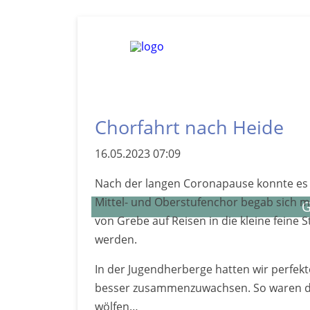
Chorfahrt nach Heide
16.05.2023 07:09
Nach der langen Corona­pause konnte es in
Mittel- und Ober­stufen­chor begab sich mi
G
von Grebe auf Reisen in die kleine feine S
werden.
In der Jugend­herberge hatten wir perfek
besser zu­sam­men­zu­wachsen. So waren di
wölfen…