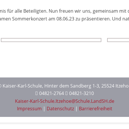
nis für alle Beteiligten. Nun freuen wir uns, ge­meinsam mi
amen Sommer­konzert am 08.06.23 zu präsen­tieren. Und na­tü
 Kaiser-Karl-Schule, Hinter dem Sandberg 1-3, 25524 Itzeh
04821-2764
04821-3210
Kaiser-Karl-Schule.Itzehoe@Schule.LandSH.de
Impressum
|
Datenschutz
|
Barrierefreiheit