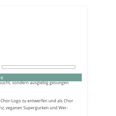
Menü
iser-Karl-Schule
le
e­sucht, sondern aus­giebig ge­sungen
n Chor-Logo zu entwerfen und als Chor
 Tanz, veganen Super­gurken und Wer­