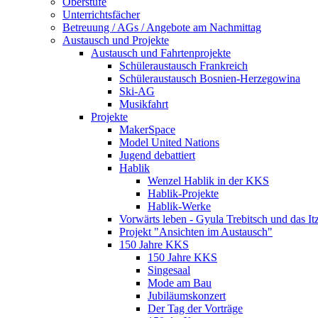
Oberstufe
Unterrichtsfächer
Betreuung / AGs / Angebote am Nach­mittag
Austausch und Projekte
Austausch und Fahrtenprojekte
Schüleraustausch Frankreich
Schüleraustausch Bosnien-Herzegowina
Ski-AG
Musikfahrt
Projekte
MakerSpace
Model United Nations
Jugend debattiert
Hablik
Wenzel Hablik in der KKS
Hablik-Projekte
Hablik-Werke
Vorwärts leben - Gyula Trebitsch und das 
Projekt "Ansichten im Austausch"
150 Jahre KKS
150 Jahre KKS
Singesaal
Mode am Bau
Jubiläumskonzert
Der Tag der Vorträge