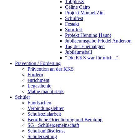
150plusX
Celine Cairo
Projekt Manuel Zint
Schulfest
Festakt
Sportfest
Projekt Henning Haupt
Jubilaeumsgabe Friedel Anderson
Tag der Ehemaligen
Jubiläumsball
"Die KKS war für mich..."
Prävention / Förderung
Prävention an der KKS
Fördern
enrichment
Legasthenie
Mathe macht stark
Schüler
Fundsachen
Verbindungslehrer
Schulsozialarbeit
Berufliche Orientierung und Beratung
SG - Schülergemeinschaft
Schulsanitätsdienst
Schülerzeitung