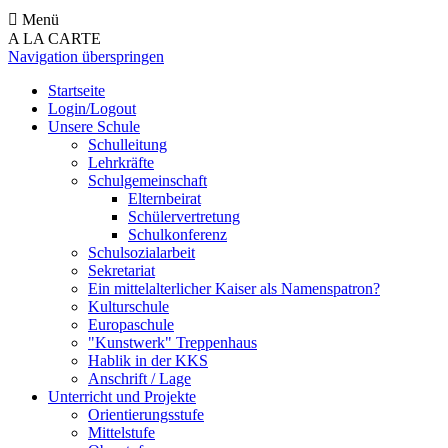
Menü
A LA CARTE
Navigation überspringen
Startseite
Login/Logout
Unsere Schule
Schulleitung
Lehrkräfte
Schulgemeinschaft
Elternbeirat
Schülervertretung
Schulkonferenz
Schulsozialarbeit
Sekretariat
Ein mittelalterlicher Kaiser als Namenspatron?
Kulturschule
Europaschule
"Kunstwerk" Treppenhaus
Hablik in der KKS
Anschrift / Lage
Unterricht und Projekte
Orientierungsstufe
Mittelstufe