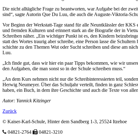
Die nicht alltägliche Frage zu beant­worten, war Auf­gabe bei der zwei
sind“, sagte Au­torin Que Du Luu, die auch die Auguste-Viktoria-Sc
Vor Beginn der Werk­statt-Tage stand für alle Neunt­klässler der KKS
und fremden Kulturen und erin­nert stark an die Biografie der in Vie
Schreiben näher. „Ein wichti­ger Punkt ist es, den Kindern bei­zubrin
statt des Wortes traurig aber schreibe, eine Person las­se die Schul­te
schichte zu den Themen Wut oder Sucht schreiben und diese am nächsten
Luu.
„Ich finde gut, dass wir hier ein paar Tipps be­kom­men, wie wir unser
den Auf­gaben, die man sonst so in der Schule schreiben muss.“
„An dem Kurs nehmen nicht nur die Schreib­interessierten teil, sonde
Herwig Neumeyer. Über das Schuljahr verteilt, finden in ganz Schles
haben, ein Buch, in dem ihre Ge­schichte und auch die Texte von all
Autor: Yannick Kitzinger
Zurück
© Kaiser-Karl-Schule, Hinter dem Sandberg 1-3, 25524 Itzehoe
04821-2764
04821-3210