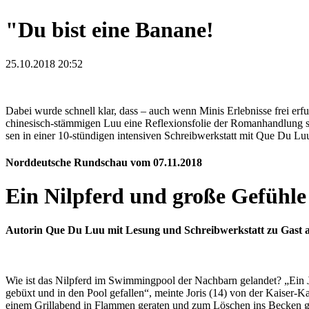
"Du bist eine Banane!
25.10.2018 20:52
Da­bei wur­de schnell klar, dass – auch wenn Minis Er­leb­nis­se frei er
chi­ne­sisch-stäm­migen Luu eine Re­flexions­folie der Ro­man­hand­lung si
sen in einer 10-stün­digen in­ten­siven Schreib­werk­statt mit Que Du L
Nord­deut­sche Rund­schau vom 07.11.­2018
Ein Nil­pferd und große Ge­fühle
Autorin Que Du Luu mit Le­sung und Schreib­werk­statt zu Gast 
Wie ist das Nilpferd im Swimming­pool der Nachbarn gelandet? „Ein Ju
gebüxt und in den Pool ge­fal­len“, meinte Joris (14) von der Kaiser-K
einem Grill­abend in Flam­men geraten und zum Löschen ins Becken 