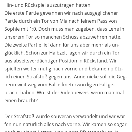
Hin- und Rück­spiel aus­zutra­gen hatten.
Die erste Par­tie ge­wan­nen wir nach aus­ge­gliche­ner
Par­tie durch ein Tor von Mia nach feinem Pass von
Sophie mit 1:0. Doch muss man zuge­ben, dass Lene in
un­serem Tor so man­chen Schuss ab­zu­wehren hatte.
Die zweite Par­tie lief dann für uns aber mehr als un­
glücklich. Schon zur Halb­zeit lagen wir durch ein Tor
aus abseitsverdächtiger Po­sition in Rück­stand. Wir
spiel­ten weiter mu­tig nach vorne und be­kamen plötz­
lich einen Straf­stoß gegen uns. Anne­mieke soll die Geg­
nerin weit weg vom Ball elf­meter­würdig zu Fall ge­
bracht haben. Wo ist der Vi­deobe­weis, wenn man mal
ei­nen braucht?
Der Straf­stoß wurde sou­verän ver­wandelt und wir war­
fen nun natür­lich alles nach vorne. Wir ka­men so sogar