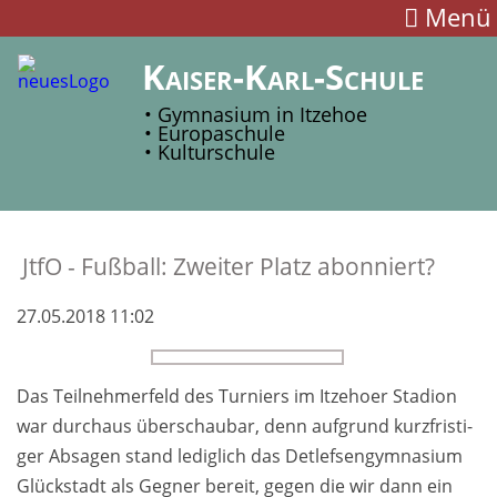
Menü
Kaiser-Karl-Schule
• Gymnasium in Itzehoe
• Europaschule
• Kulturschule
JtfO - Fuß­ball: Zwei­ter Platz a­bon­niert?
27.05.2018 11:02
Das Teilnehmer­feld des Tur­niers im Itze­hoer Sta­dion
war durch­aus über­schau­bar, denn auf­grund kurz­fristi­
ger Ab­sagen stand ledig­lich das Detlef­sen­gym­na­sium
Glück­stadt als Geg­ner bereit, ge­gen die wir dann ein