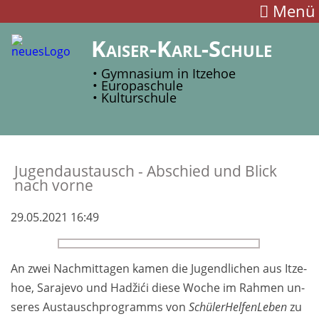
Menü
Kaiser-Karl-Schule
• Gymnasium in Itzehoe
• Europaschule
• Kulturschule
Jugendaus­tausch - Ab­schied und Blick
nach vorne
29.05.2021 16:49
An zwei Nachmitta­gen kamen die Ju­gend­lichen aus Itze­
hoe, Sara­jevo und Hadžići diese Woche im Rah­men un­
seres Aus­tausch­pro­gramms von
Schüler­Helfen­Leben
zu