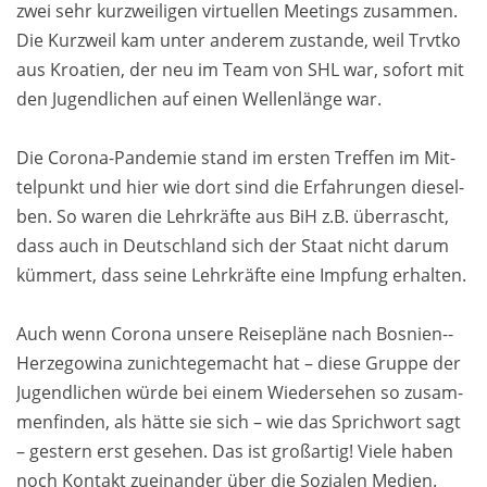
zwei sehr kurz­weili­gen virtuel­len Mee­tings zu­sam­men.
Die Kurz­weil kam unter an­derem zu­stan­de, weil Trvtko
aus Kroatien, der neu im Team von SHL war, so­fort mit
den Jugend­lichen auf einen Wel­len­länge war.
Die Corona-Pandemie stand im ersten Tref­fen im Mit­
tel­punkt und hier wie dort sind die Er­fahrungen die­sel­
ben. So waren die Lehr­kräfte aus BiH z.B. über­rascht,
dass auch in Deutsch­land sich der Staat nicht darum
küm­mert, dass seine Lehr­kräfte eine Impfung er­halten.
Auch wenn Co­rona unsere Reise­pläne nach Bosnien-­
Herze­gowina zu­nichte­ge­macht hat – diese Grup­pe der
Jugend­lichen würde bei einem Wieder­sehen so zu­sam­
men­finden, als hät­te sie sich – wie das Sprich­wort sagt
– gestern erst ge­sehen. Das ist groß­artig! Viele haben
noch Kontakt zu­einander über die So­zialen Medien.