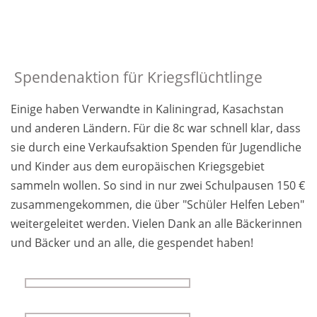
Spendenaktion für Kriegsflüchtlinge
Einige haben Ver­wandte in Kalinin­grad, Kasachs­tan
und an­deren Ländern. Für die 8c war schnell klar, dass
sie durch eine Ver­kaufs­aktion Spenden für Ju­gend­liche
und Kinder aus dem euro­päischen Kriegs­gebiet
sammeln wollen. So sind in nur zwei Schul­pausen 150 €
zu­sammen­gekom­men, die über "Schüler Helfen Leben"
weiter­ge­leitet werden. Vielen Dank an alle Bäcker­innen
und Bäcker und an alle, die ge­spendet haben!