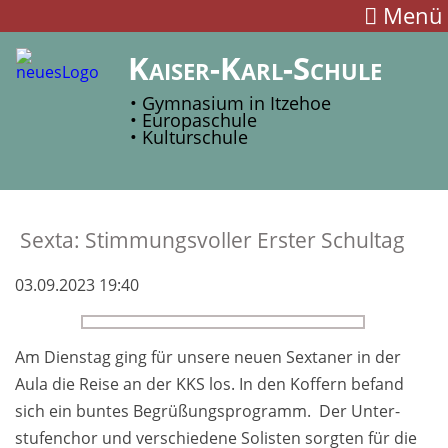
Menü
Kaiser-Karl-Schule
• Gymnasium in Itzehoe
• Europaschule
• Kulturschule
Sexta: Stimmungsvoller Erster Schultag
03.09.2023 19:40
Am Dienstag ging für un­sere neuen Sex­taner in der
Aula die Rei­se an der KKS los. In den Kof­fern befand
sich ein bun­tes Be­grüßungs­pro­gramm. Der Un­ter­
stufen­chor und ver­schiedene So­listen sorgten für die