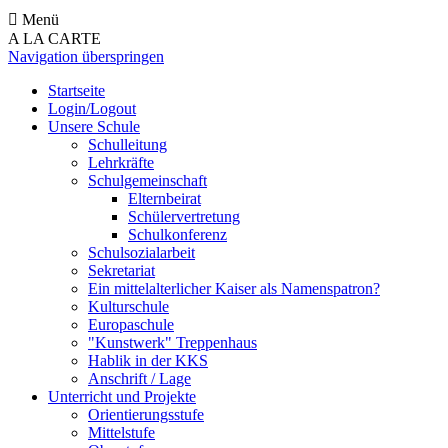
Menü
A LA CARTE
Navigation überspringen
Startseite
Login/Logout
Unsere Schule
Schulleitung
Lehrkräfte
Schulgemeinschaft
Elternbeirat
Schülervertretung
Schulkonferenz
Schulsozialarbeit
Sekretariat
Ein mittelalterlicher Kaiser als Namenspatron?
Kulturschule
Europaschule
"Kunstwerk" Treppenhaus
Hablik in der KKS
Anschrift / Lage
Unterricht und Projekte
Orientierungsstufe
Mittelstufe