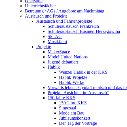
Oberstufe
Unterrichtsfächer
Betreuung / AGs / Angebote am Nach­mittag
Austausch und Projekte
Austausch und Fahrtenprojekte
Schüleraustausch Frankreich
Schüleraustausch Bosnien-Herzegowina
Ski-AG
Musikfahrt
Projekte
MakerSpace
Model United Nations
Jugend debattiert
Hablik
Wenzel Hablik in der KKS
Hablik-Projekte
Hablik-Werke
Vorwärts leben - Gyula Trebitsch und das 
Projekt "Ansichten im Austausch"
150 Jahre KKS
150 Jahre KKS
Singesaal
Mode am Bau
Jubiläumskonzert
Der Tag der Vorträge