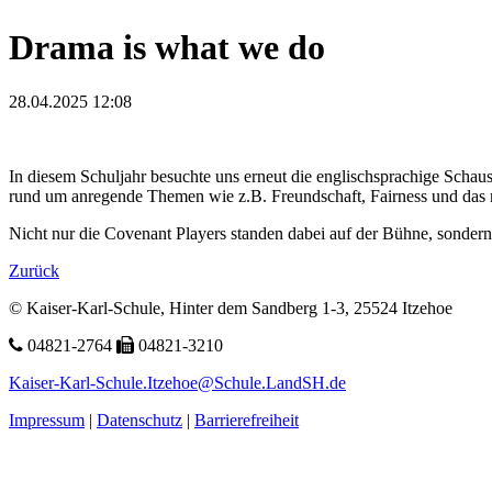
Drama is what we do
28.04.2025 12:08
In diesem Schul­jahr be­suchte uns er­neut die eng­lisch­sprachi­ge Schau
rund um an­regen­de The­men wie z.B. Freund­schaft, Fair­ness und das me
Nicht nur die Covenant Players stan­den dabei auf der Bühne, son­dern 
Zurück
© Kaiser-Karl-Schule, Hinter dem Sandberg 1-3, 25524 Itzehoe
04821-2764
04821-3210
Kaiser-Karl-Schule.Itzehoe@Schule.LandSH.de
Impressum
|
Datenschutz
|
Barrierefreiheit