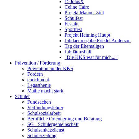
150plusX
Celine Cairo
Projekt Manuel Zint
Schulfest
Festakt
Sportfest
Projekt Henning Haupt
Jubilaeumsgabe Friedel Anderson
Tag der Ehemaligen
Jubiläumsball
"Die KKS war für mich..."
Prävention / Förderung
Prävention an der KKS
Fördern
enrichment
Legasthenie
Mathe macht stark
Schüler
Fundsachen
Verbindungslehrer
Schulsozialarbeit
Berufliche Orientierung und Beratung
SG - Schülergemeinschaft
Schulsanitätsdienst
Schülerzeitung