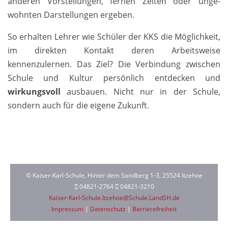
anderen Vor­stellungen, fernen Zeiten oder unge­
wohnten Dar­stellungen ergeben.
So erhalten Lehrer wie Schüler der KKS die Möglichkeit,
im direkten Kontakt deren Arbeitsweise
kennenzulernen. Das Ziel? Die Verbindung zwischen
Schule und Kultur persönlich entdecken und
wirkungsvoll
ausbauen. Nicht nur in der Schule,
sondern auch für die eigene Zukunft.
© Kaiser-Karl-Schule, Hinter dem Sandberg 1-3, 25524 Itzehoe
04821-2764
04821-3210
Kaiser-Karl-Schule.Itzehoe@Schule.LandSH.de
Impressum
|
Datenschutz
|
Barrierefreiheit