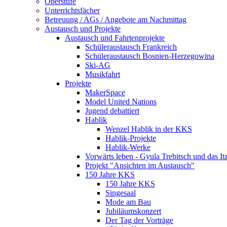
Oberstufe
Unterrichtsfächer
Betreuung / AGs / Angebote am Nach­mittag
Austausch und Projekte
Austausch und Fahrtenprojekte
Schüleraustausch Frankreich
Schüleraustausch Bosnien-Herzegowina
Ski-AG
Musikfahrt
Projekte
MakerSpace
Model United Nations
Jugend debattiert
Hablik
Wenzel Hablik in der KKS
Hablik-Projekte
Hablik-Werke
Vorwärts leben - Gyula Trebitsch und das 
Projekt "Ansichten im Austausch"
150 Jahre KKS
150 Jahre KKS
Singesaal
Mode am Bau
Jubiläumskonzert
Der Tag der Vorträge