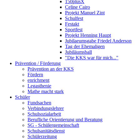
150plusX
Celine Cairo
Projekt Manuel Zint
Schulfest
Festakt
Sportfest
Projekt Henning Haupt
Jubilaeumsgabe Friedel Anderson
Tag der Ehemaligen
Jubiläumsball
"Die KKS war für mich..."
Prävention / Förderung
Prävention an der KKS
Fördern
enrichment
Legasthenie
Mathe macht stark
Schüler
Fundsachen
Verbindungslehrer
Schulsozialarbeit
Berufliche Orientierung und Beratung
SG - Schülergemeinschaft
Schulsanitätsdienst
Schülerzeitung