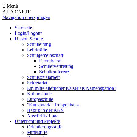
Menü
A LA CARTE
Navigation überspringen
Startseite
Login/Logout
Unsere Schule
Schulleitung
Lehrkräfte
Schulgemeinschaft
Elternbeirat
Schülervertretung
Schulkonferenz
Schulsozialarbeit
Sekretariat
Ein mittelalterlicher Kaiser als Namenspatron?
Kulturschule
Europaschule
"Kunstwerk" Treppenhaus
Hablik in der KKS
Anschrift / Lage
Unterricht und Projekte
Orientierungsstufe
Mittelstufe