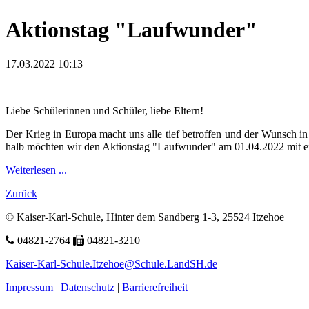
Aktionstag "Laufwunder"
17.03.2022 10:13
Liebe Schülerinnen und Schüler, liebe Eltern!
Der Krieg in Europa macht
uns al­le tief be
trof
fen und der Wunsch in
halb möch­ten wir den Ak­tions­tag "Lauf­wun­der" am 01.­04.­2022 mit e
Weiterlesen ...
Zurück
© Kaiser-Karl-Schule, Hinter dem Sandberg 1-3, 25524 Itzehoe
04821-2764
04821-3210
Kaiser-Karl-Schule.Itzehoe@Schule.LandSH.de
Impressum
|
Datenschutz
|
Barrierefreiheit