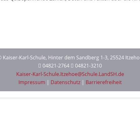
 Kaiser-Karl-Schule, Hinter dem Sandberg 1-3, 25524 Itzeh
04821-2764
04821-3210
Kaiser-Karl-Schule.Itzehoe@Schule.LandSH.de
Impressum
|
Datenschutz
|
Barrierefreiheit