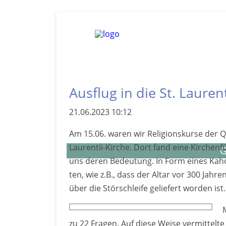
Ausflug in die St. Laurent
21.06.2023 10:12
Am 15.06. waren wir Re­ligions­kurse der Qu
Laurentii-­Kirche. Dort fand eine Kirchen­f
G
uns deren Be­deu­tung. In Form eines Ka­hoo
ten, wie z.B., dass der Altar vor 300 Jahre
über die Stör­schleife geliefert worden ist.
zu 22 Fra­gen. Auf diese Weise ver­mit­tel