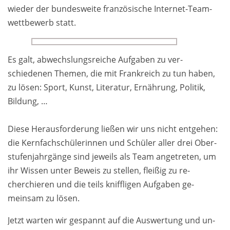
wieder der bundes­weite fran­zösische Inter­net-­Team­
wett­bewerb statt.
Es galt, abwechslungs­reiche Auf­gaben zu ver­
schiedenen Themen, die mit Frank­reich zu tun haben,
zu lösen: Sport, Kunst, Literatur, Er­nährung, Politik,
Bildung, …
Diese Heraus­forderung ließen wir uns nicht ent­gehen:
die Kern­fach­schülerin­nen und Schüler aller drei Ober­
stufen­jahrgänge sind je­weils als Team an­getreten, um
ihr Wissen unter Be­weis zu stel­len, fleißig zu re­
cherchieren und die teils kniffligen Auf­gaben ge­
meinsam zu lösen.
Jetzt warten wir ge­spannt auf die Aus­wertung und un­