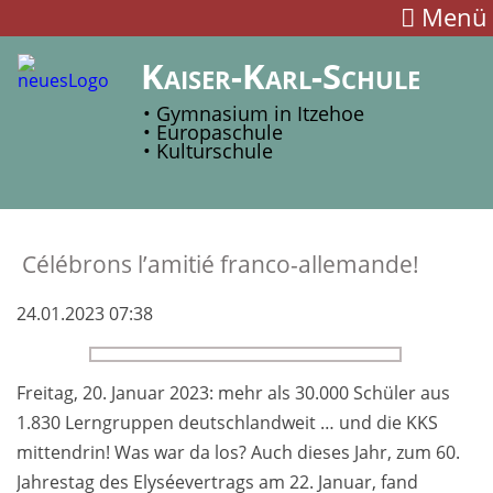
Menü
Kaiser-Karl-Schule
• Gymnasium in Itzehoe
• Europaschule
• Kulturschule
Célébrons l’amitié franco-allemande!
24.01.2023 07:38
Freitag, 20. Januar 2023: mehr als 30.000 Schüler aus
1.830 Lern­grup­pen deutsch­land­weit … und die KKS
mitten­drin! Was war da los? Auch die­ses Jahr, zum 60.
Jahres­tag des Elysée­vertrags am 22. Januar, fand