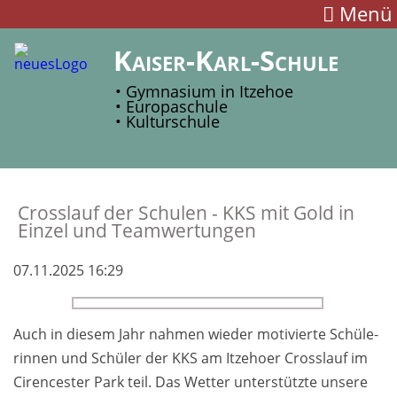
Menü
Kaiser-Karl-Schule
• Gymnasium in Itzehoe
• Europaschule
• Kulturschule
Cross­lauf der Schulen - KKS mit Gold in
Einzel und Team­wertungen
07.11.2025 16:29
Auch in die­sem Jahr nah­men wie­der mo­ti­vier­te Schü­le­
rin­nen und Schü­ler der KKS am It­ze­ho­er Cross­lauf im
Ci­ren­ces­ter Park teil. Das Wet­ter un­ter­stütz­te un­se­re