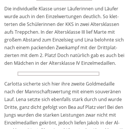
Die in­di­vi­du­el­le Klas­se un­ser Läu­fe­rin­nen und Läu­fer
wur­de auch in den Ein­zel­wer­tun­gen deut­lich. So klet­
ter­ten die Schü­le­rin­nen der KKS in zwei Al­ters­klas­sen
aufs Trepp­chen. In der Al­ters­klas­se III lief Mar­te mit
groß­em Ab­stand zum Ein­zel­sieg und Li­na be­lohn­te sich
nach ei­nem pack­en­den Zwei­kampf mit der Dritt­plat­
zier­ten mit dem 2. Platz! Doch na­tür­lich gab es auch bei
den Mäd­chen in der Al­ters­klas­se IV Ein­zel­me­dail­len.
Car­lot­ta si­cher­te sich hier ihre zwei­te Gold­me­dail­le
nach der Mann­schafts­wer­tung mit ei­nem sou­ve­rä­nen
Lauf. Lena setz­te sich eben­falls stark durch und wur­de
Drit­te, ganz dicht ge­folgt von Bea auf Platz vier! Bei den
Jungs wur­den die star­ken Leis­tun­gen zwar nicht mit
Ein­zel­me­dail­len ge­krönt, je­doch lie­fen Ja­kob in der Al­