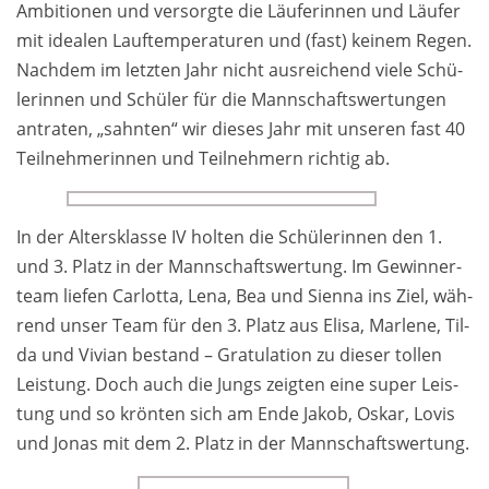
Am­bi­tio­nen und ver­sorg­te die Läu­fe­rin­nen und Läu­fer
mit idea­len Lauf­tem­pe­ra­tu­ren und (fast) kei­nem Re­gen.
Nach­dem im letz­ten Jahr nicht aus­rei­chend vie­le Schü­
le­rin­nen und Schü­ler für die Mann­schafts­wer­tun­gen
an­tra­ten, „sahn­ten“ wir die­ses Jahr mit un­se­ren fast 40
Teil­neh­me­rin­nen und Teil­neh­mern rich­tig ab.
In der Al­ters­klas­se IV hol­ten die Schü­le­rin­nen den 1.
und 3. Platz in der Mann­schafts­wer­tung. Im Ge­win­ner­
team lie­fen Car­lot­ta, Lena, Bea und Sien­na ins Ziel, wäh­
rend un­ser Team für den 3. Platz aus Eli­sa, Mar­le­ne, Til­
da und Vi­vi­an be­stand – Gra­tu­la­ti­on zu die­ser tol­len
Leis­tung. Doch auch die Jungs zeig­ten eine su­per Leis­
tung und so krön­ten sich am Ende Ja­kob, Os­kar, Lo­vis
und Jo­nas mit dem 2. Platz in der Mann­schafts­wer­tung.