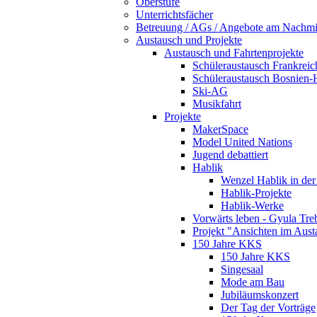
Oberstufe
Unterrichtsfächer
Betreuung / AGs / Angebote am Nach­mi
Austausch und Projekte
Austausch und Fahrtenprojekte
Schüleraustausch Frankreic
Schüleraustausch Bosnien
Ski-AG
Musikfahrt
Projekte
MakerSpace
Model United Nations
Jugend debattiert
Hablik
Wenzel Hablik in de
Hablik-Projekte
Hablik-Werke
Vorwärts leben - Gyula Tre
Projekt "Ansichten im Aust
150 Jahre KKS
150 Jahre KKS
Singesaal
Mode am Bau
Jubiläumskonzert
Der Tag der Vorträge