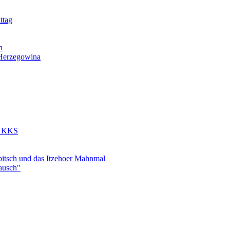
ttag
h
-Herzegowina
r KKS
bitsch und das Itzehoer Mahnmal
ausch"