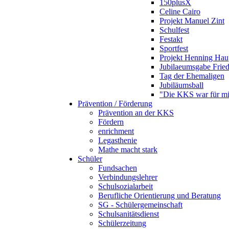
150plusX
Celine Cairo
Projekt Manuel Zint
Schulfest
Festakt
Sportfest
Projekt Henning Hau
Jubilaeumsgabe Frie
Tag der Ehemaligen
Jubiläumsball
"Die KKS war für mi
Prävention / Förderung
Prävention an der KKS
Fördern
enrichment
Legasthenie
Mathe macht stark
Schüler
Fundsachen
Verbindungslehrer
Schulsozialarbeit
Berufliche Orientierung und Beratung
SG - Schülergemeinschaft
Schulsanitätsdienst
Schülerzeitung