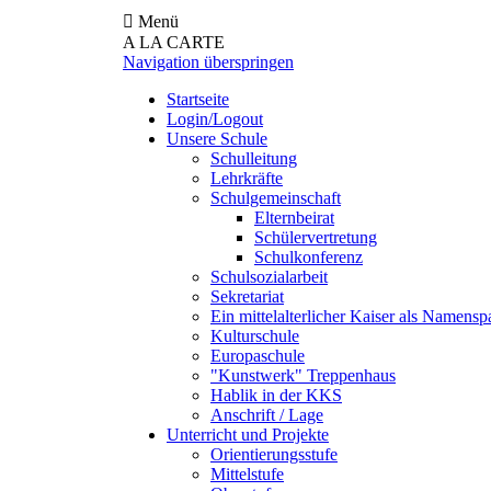
Menü
A LA CARTE
Navigation überspringen
Startseite
Login/Logout
Unsere Schule
Schulleitung
Lehrkräfte
Schulgemeinschaft
Elternbeirat
Schülervertretung
Schulkonferenz
Schulsozialarbeit
Sekretariat
Ein mittelalterlicher Kaiser als Namensp
Kulturschule
Europaschule
"Kunstwerk" Treppenhaus
Hablik in der KKS
Anschrift / Lage
Unterricht und Projekte
Orientierungsstufe
Mittelstufe