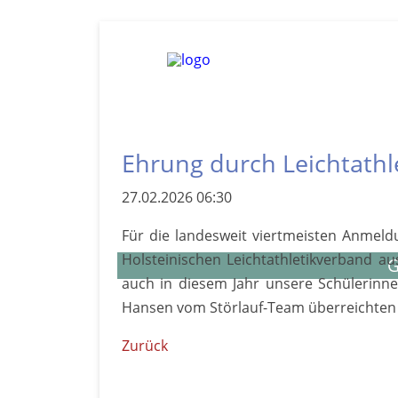
Ehrung durch Leicht­athl
27.02.2026 06:30
Für die landesweit viertmeisten An­meldu
Holsteinischen Leicht­athletik­verband a
G
auch in diesem Jahr unsere Schülerin­ne
Hansen vom Stör­lauf-­Team über­reichte
Zurück