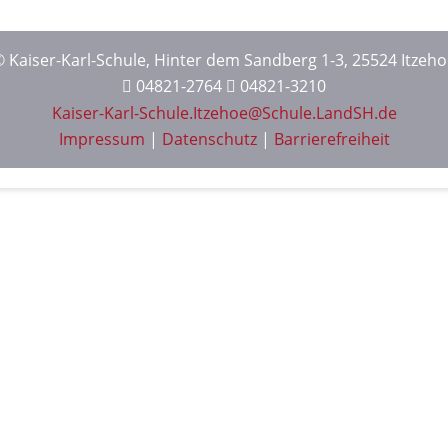
 Kaiser-Karl-Schule, Hinter dem Sandberg 1-3, 25524 Itzeh
04821-2764
04821-3210
Kaiser-Karl-Schule.Itzehoe@Schule.LandSH.de
Impressum
|
Datenschutz
|
Barrierefreiheit