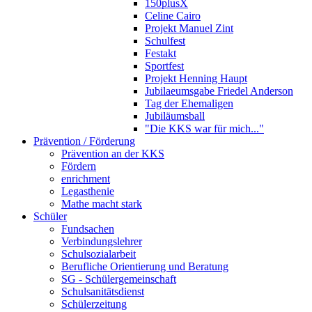
150plusX
Celine Cairo
Projekt Manuel Zint
Schulfest
Festakt
Sportfest
Projekt Henning Haupt
Jubilaeumsgabe Friedel Anderson
Tag der Ehemaligen
Jubiläumsball
"Die KKS war für mich..."
Prävention / Förderung
Prävention an der KKS
Fördern
enrichment
Legasthenie
Mathe macht stark
Schüler
Fundsachen
Verbindungslehrer
Schulsozialarbeit
Berufliche Orientierung und Beratung
SG - Schülergemeinschaft
Schulsanitätsdienst
Schülerzeitung