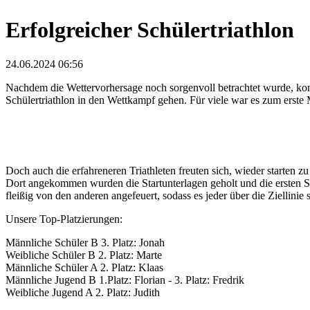
Erfolgreicher Schüler­triathlon
24.06.2024 06:56
Nachdem die Wetter­vor­hersage noch sorgen­voll be­trachtet wurde, ko
Schüler­triathlon in den Wett­kampf gehen. Für viele war es zum erste 
Doch auch die er­fahreneren Triath­leten freuten sich, wieder start
Dort ange­kommen wurden die Start­unter­lagen ge­holt und die ersten S
fleißig von den an­deren an­ge­feuert, sodass es jeder über die Ziel­linie
Unsere Top-Platzierungen:
Männliche Schüler B 3. Platz: Jonah
Weibliche Schüler B 2. Platz: Marte
Männliche Schüler A 2. Platz: Klaas
Männliche Jugend B 1.Platz: Florian - 3. Platz: Fredrik
Weibliche Jugend A 2. Platz: Judith