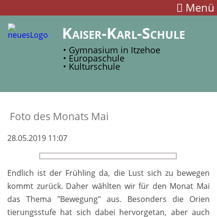
Menü
Kaiser-Karl-Schule
• Gymnasium in Itzehoe
• Europaschule
• Kulturschule
Fo­to des Mo­nats Mai
28.05.2019 11:07
Endlich ist der Früh
ling da, die Lust sich zu bewe
gen
kommt zurück. Daher wähl
ten wir für den Monat Mai
das Thema "Bewe
gung" aus. Beson
ders die Orien
tierungs
stufe hat sich dabei hervor
getan, aber auch