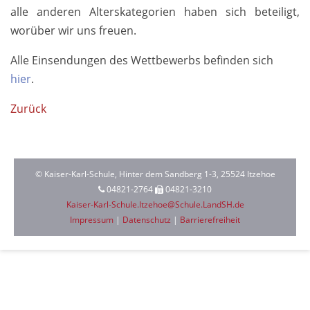
alle anderen Alters
kategorien haben sich beteiligt,
worüber wir uns freuen.
Alle Ein­sendun­gen des Wett­bewerbs be­finden sich
hier
.
Zurück
© Kaiser-Karl-Schule, Hinter dem Sandberg 1-3, 25524 Itzehoe
04821-2764
04821-3210
Kaiser-Karl-Schule.Itzehoe@Schule.LandSH.de
Impressum
|
Datenschutz
|
Barrierefreiheit