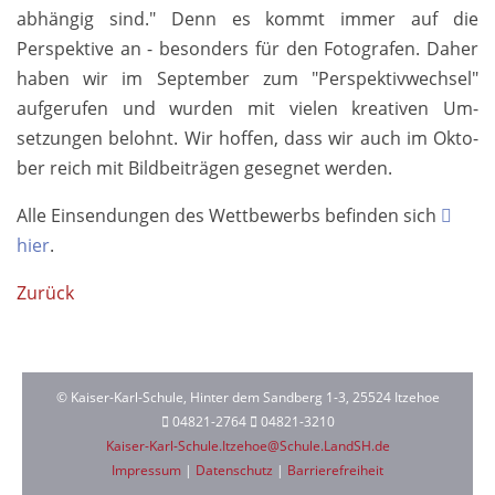
abhängig sind." Denn es kommt immer auf die
Perspek­tive an - beson­ders für den Foto­grafen. Daher
haben wir im Sep­tember zum "Perspek­tiv­wechsel"
aufge­rufen und wurden mit vielen krea­tiven Um­
setzungen belohnt. Wir hoffen, dass wir auch im Okto­
ber reich mit Bild­beiträgen geseg­net werden.
Alle Ein­sendun­gen des Wett­bewerbs be­finden sich
hier
.
Zurück
© Kaiser-Karl-Schule, Hinter dem Sandberg 1-3, 25524 Itzehoe
04821-2764
04821-3210
Kaiser-Karl-Schule.Itzehoe@Schule.LandSH.de
Impressum
|
Datenschutz
|
Barrierefreiheit