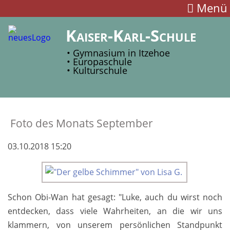
Menü
Kaiser-Karl-Schule
• Gymnasium in Itzehoe
• Europaschule
• Kulturschule
Fo­to des Mo­nats September
03.10.2018 15:20
Schon Obi-Wan hat gesagt: "Luke, auch du wirst noch
ent­decken, dass viele Wahr­heiten, an die wir uns
klammern, von unse­rem persön­lichen Stand­punkt