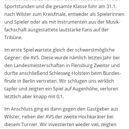
Sport­stunden und die ge­samte Klasse fuhr am 31.1.
nach Wilster zum Kreis­finale, ent­weder als Spielerin­nen
und Spieler oder als mit Instru­menten aus der Musik­
fach­schaft aus­gestat­tete laut­starke Fans auf der
Tribüne.
Im erste Spiel wartete gleich der schwerst­mögliche
Gegner: die AVS. Diese wurde näm­lich letztes Jahr bei
den Landes­meister­schaften in Flens­burg Zweiter und
durfte an­schließend Schleswig-­Holstein beim Bundes­
finale in Berlin vertreten. Wir schlugen uns wirk­lich
tapfer und zeigten ein Spiel auf Augen­höhe, verloren
letzt­lich aber knapp mit 0:1.
Im Anschluss ging es dann gegen den Gast­geber aus
Wilster, neben der AVS der zweite Hoch­karäter bei
diesem Turnier. Wir in­vestierten wieder viel, zeigten