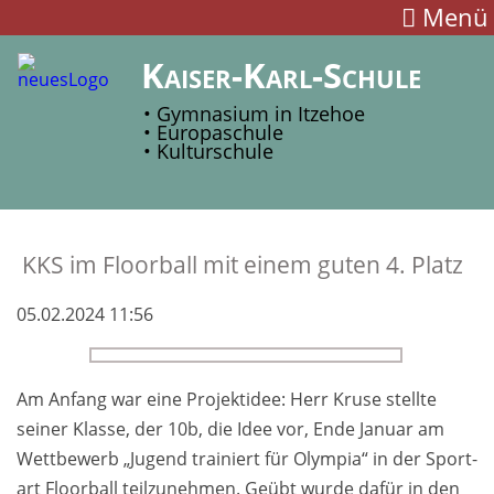
Menü
Kaiser-Karl-Schule
• Gymnasium in Itzehoe
• Europaschule
• Kulturschule
KKS im Floor­ball mit einem guten 4. Platz
05.02.2024 11:56
Am Anfang war eine Projekt­idee: Herr Kruse stell­te
seiner Klasse, der 10b, die Idee vor, Ende Januar am
Wett­be­werb „Ju­gend trainiert für Olympia“ in der Sport­
art Floor­ball teil­zu­nehmen. Ge­übt wurde dafür in den