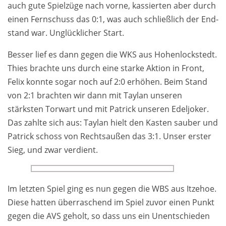
auch gute Spiel­züge nach vorne, kas­sierten aber durch
einen Fern­schuss das 0:1, was auch schließ­lich der End­
stand war. Un­glück­licher Start.
Besser lief es dann gegen die WKS aus Hohen­lockstedt.
Thies brach­te uns durch eine starke Ak­tion in Front,
Felix konn­te sogar noch auf 2:0 erhöhen. Beim Stand
von 2:1 brachten wir dann mit Taylan un­seren
stärksten Torwart und mit Patrick unseren Edel­joker.
Das zahlte sich aus: Taylan hielt den Kasten sauber und
Patrick schoss von Rechts­außen das 3:1. Unser erster
Sieg, und zwar ver­dient.
Im letzten Spiel ging es nun gegen die WBS aus Itzehoe.
Diese hatten über­raschend im Spiel zuvor einen Punkt
gegen die AVS ge­holt, so dass uns ein Un­ent­schieden