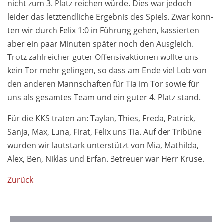
nicht zum 3. Platz reichen würde. Dies war je­doch
leider das letzt­end­liche Er­gebnis des Spiels. Zwar konn­
ten wir durch Felix 1:0 in Führung gehen, kas­sierten
aber ein paar Minu­ten später noch den Ausgleich.
Trotz zahl­reicher guter Of­fensiv­aktionen woll­te uns
kein Tor mehr ge­lingen, so dass am Ende viel Lob von
den an­deren Mann­schaften für Tia im Tor sowie für
uns als ge­samtes Team und ein guter 4. Platz stand.
Für die KKS traten an: Taylan, Thies, Freda, Patrick,
Sanja, Max, Luna, Firat, Felix uns Tia. Auf der Tribüne
wurden wir laut­stark unter­stützt von Mia, Mathilda,
Alex, Ben, Niklas und Erfan. Betreuer war Herr Kruse.
Zurück