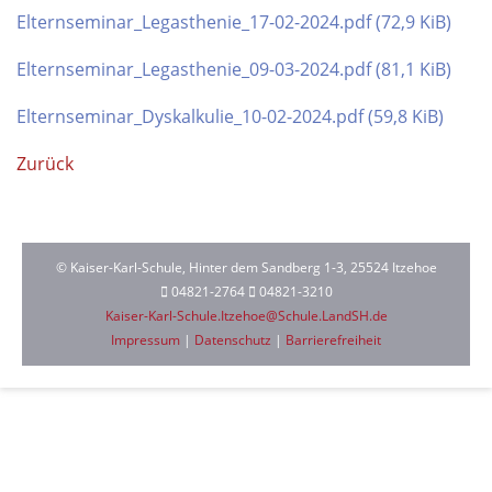
Elternseminar_Legasthenie_17-02-2024.pdf
(72,9 KiB)
Elternseminar_Legasthenie_09-03-2024.pdf
(81,1 KiB)
Elternseminar_Dyskalkulie_10-02-2024.pdf
(59,8 KiB)
Zurück
© Kaiser-Karl-Schule, Hinter dem Sandberg 1-3, 25524 Itzehoe
04821-2764
04821-3210
Kaiser-Karl-Schule.Itzehoe@Schule.LandSH.de
Impressum
|
Datenschutz
|
Barrierefreiheit