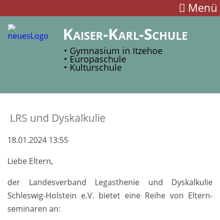
Menü
Kaiser-Karl-Schule
• Gymnasium in Itzehoe
• Europaschule
• Kulturschule
LRS und Dyskalkulie
18.01.2024 13:55
Liebe Eltern,
der Landesver­band Legas­thenie und Dys­kalkulie
Schleswig-­Hol­stein e.V. bie­tet eine Reihe von Eltern­
semi­naren an: