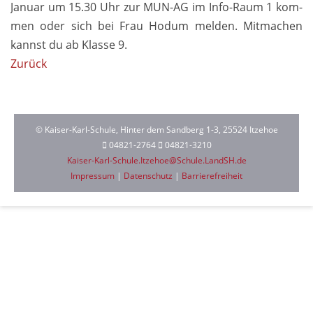
Januar um 15.30 Uhr zur MUN-AG im Info-Raum 1 kom­
men oder sich bei Frau Hodum melden. Mitmachen
kannst du ab Klasse 9.
Zurück
© Kaiser-Karl-Schule, Hinter dem Sandberg 1-3, 25524 Itzehoe
04821-2764
04821-3210
Kaiser-Karl-Schule.Itzehoe@Schule.LandSH.de
Impressum
|
Datenschutz
|
Barrierefreiheit