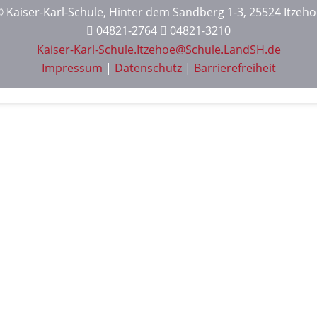
 Kaiser-Karl-Schule, Hinter dem Sandberg 1-3, 25524 Itzeh
04821-2764
04821-3210
Kaiser-Karl-Schule.Itzehoe@Schule.LandSH.de
Impressum
|
Datenschutz
|
Barrierefreiheit