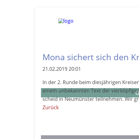
Mona sichert sich den Kre
21.02.2019 20:01
In der 2. Runde beim dies­jährigen Kreis­e
einem un­bekannten Text der vier­köpfigen
G
scheid in Neu­münster teil­nehmen. Wir gr
Zurück