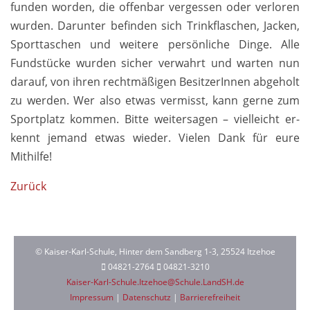
funden worden, die o­ffenbar ver­gessen oder ver­loren
wurden. Da­runter be­finden sich Trink­flaschen, Jacken,
Sport­taschen und weitere per­sönliche Dinge. Alle
Fund­stücke wurden sicher ver­wahrt und warten nun
darauf, von ihren recht­mäßigen Besitzer­Innen ab­ge­holt
zu werden. Wer also etwas ver­misst, kann gerne zum
Sport­platz kom­men. Bitte weiter­sagen – viel­leicht er­
kennt je­mand etwas wieder. Vielen Dank für eure
Mithilfe!
Zurück
© Kaiser-Karl-Schule, Hinter dem Sandberg 1-3, 25524 Itzehoe
04821-2764
04821-3210
Kaiser-Karl-Schule.Itzehoe@Schule.LandSH.de
Impressum
|
Datenschutz
|
Barrierefreiheit