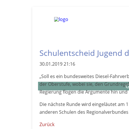
Schulentscheid Jugend de
30.01.2019 21:16
„Soll es ein bundes­weites Diesel-Fahr­ver
der Ober­stufe, wobei sie, den Grund­rege
G
Re­gierung flogen die Argu­mente hin und
Die nächste Runde wird ein­ge­läutet am 1
anderen Schulen des Regional­ver­bunde
Zurück