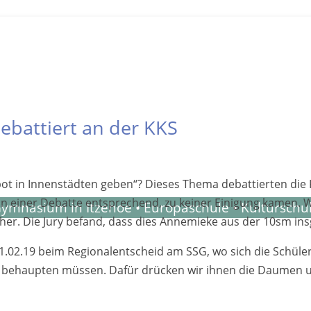
­battiert an der KKS
Ka
­bot in Innen­städten geben“? Dieses Thema de­battier­ten die
ln einer Debatte ent­sprechend, zu keiner Eini­gung kamen. 
ymnasium in Itzehoe • Europaschule • Kulturschu
 her. Die Jury be­fand, dass dies Annemieke aus der 10sm in
1.02.19 beim Regional­ent­scheid am SSG, wo sich die Schüle
s be­haupten müssen. Dafür drücken wir ihnen die Daumen 