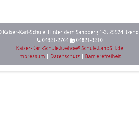
 Kaiser-Karl-Schule, Hinter dem Sandberg 1-3, 25524 Itzeh
04821-2764
04821-3210
Kaiser-Karl-Schule.Itzehoe@Schule.LandSH.de
Impressum
|
Datenschutz
|
Barrierefreiheit