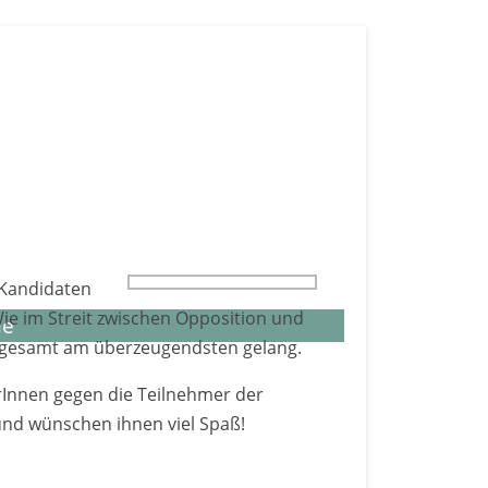
Menü
iser-Karl-Schule
 Kandi­daten
Wie im Streit zwischen Opposi­tion und
le
s­ge­samt am über­zeugendsten gelang.
r­Innen gegen die Teil­nehmer der
und wünschen ihnen viel Spaß!