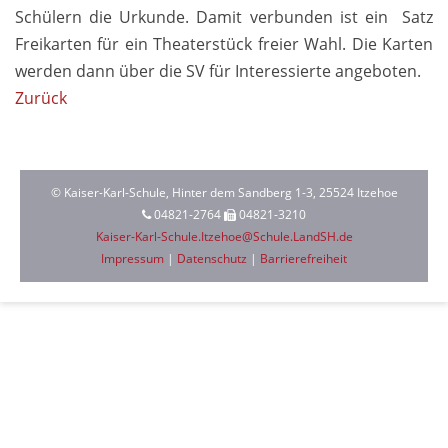
Schülern die Ur­kun­de. Damit ver­bunden ist ein Satz
Frei­karten für ein Theater­stück freier Wahl. Die Kar­ten
wer­den dann über die SV für Inter­essierte an­geboten.
Zurück
© Kaiser-Karl-Schule, Hinter dem Sandberg 1-3, 25524 Itzehoe
04821-2764
04821-3210
Kaiser-Karl-Schule.Itzehoe@Schule.LandSH.de
Impressum
|
Datenschutz
|
Barrierefreiheit