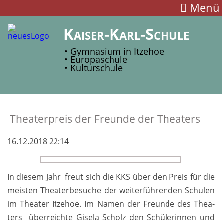
Menü
Kaiser-Karl-Schule
• Gymnasium in Itzehoe
• Europaschule
• Kulturschule
Theaterpreis der Freun­de der Theaters
16.12.2018 22:14
In diesem Jahr freut sich die KKS über den Preis für die
meis­ten Theater­be­suche der weiter­führenden Schu­len
im Thea­ter Itzehoe. Im Na­men der Freun­de des Thea­
ters über­reichte Gisela Scholz den Schüler­innen und