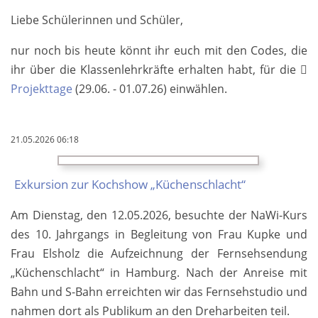
Liebe Schülerinnen und Schüler,
nur noch bis heute könnt ihr euch mit den Codes, die
ihr über die Klassen­lehr­kräfte er­halten habt, für die
Projekttage
(29.06. - 01.07.26) ein­wählen.
21.05.2026 06:18
Ex­kur­si­on zur Koch­show „Kü­chen­schlacht“
Am Diens­tag, den 12.05.2026, be­such­te der Na­Wi-Kurs
des 10. Jahr­gangs in Be­glei­tung von Frau Kup­ke und
Frau Els­holz die Auf­zeich­nung der Fern­seh­sen­dung
„Kü­chen­schlacht“ in Ham­burg. Nach der An­rei­se mit
Bahn und S-Bahn er­reich­ten wir das Fern­seh­stu­dio und
nah­men dort als Pu­bli­kum an den Dreh­ar­bei­ten teil.