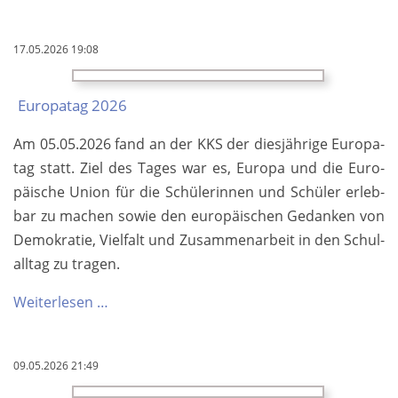
hat
ei­
17.05.2026 19:08
ne
O­
Europatag 2026
lym­
pi­
Am 05.05.2026 fand an der KKS der dies­jäh­ri­ge Eu­ro­pa­
a­
tag statt. Ziel des Ta­ges war es, Eu­ro­pa und die Eu­ro­
de
pä­i­sche U­ni­on für die Schü­le­rin­nen und Schü­ler er­leb­
mit
bar zu ma­chen so­wie den eu­ro­pä­i­schen Ge­dan­ken von
Mu­
De­mo­kra­tie, Viel­falt und Zu­sam­men­ar­beit in den Schul­
sik
all­tag zu tra­gen.
zu
tun?
Europatag
Weiterlesen …
…
2026
09.05.2026 21:49