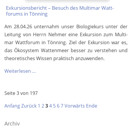
Exkursions­bericht – Besuch des Multimar Watt­
forums in Tönning
Am 28.04.26 un­ter­nahm un­ser Bio­lo­gie­kurs un­ter der
Lei­tung von Herrn Neh­mer ei­ne Ex­kur­si­on zum Mul­ti­
mar Watt­fo­rum in Tön­ning. Ziel der Ex­kur­si­on war es,
das Ö­ko­sys­tem Wat­ten­meer bes­ser zu ver­ste­hen und
theo­re­ti­sches Wis­sen prak­tisch an­zu­wen­den.
Exkursions­
Weiterlesen …
bericht
–
Seite 3 von 197
Besuch
des
Anfang
Zurück
1
2
3
4
5
6
7
Vorwärts
Ende
Multimar
Watt­
Archiv
forums