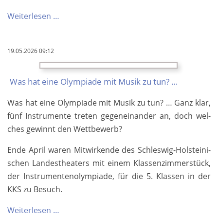
Ex­
Weiterlesen …
kur­
si­
19.05.2026 09:12
on
zur
Was hat ei­ne O­lym­pi­a­de mit Mu­sik zu tun? …
Koch­
show
Was hat ei­ne O­lym­pi­a­de mit Mu­sik zu tun? … Ganz klar,
„Kü­
fünf In­stru­men­te tre­ten ge­gen­ein­an­der an, doch wel­
chen­
ches ge­winnt den Wett­be­werb?
schlacht“
Ende April wa­ren Mit­wir­ken­de des Schles­wig-Hol­stei­ni­
schen Lan­des­the­a­ters mit ei­nem Klas­sen­zim­mer­stück,
der In­stru­men­ten­o­lym­pi­a­de, für die 5. Klas­sen in der
KKS zu Be­such.
Was
Weiterlesen …