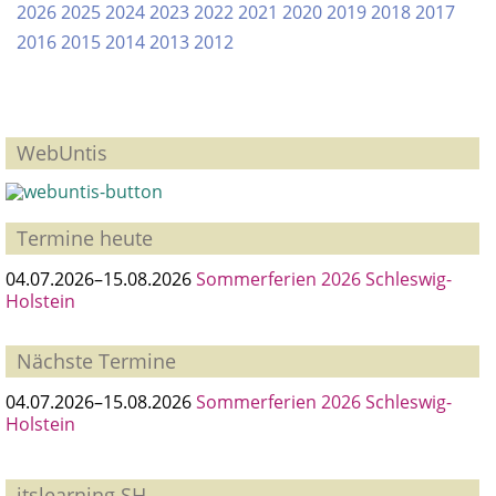
in
2026
2025
2024
2023
2022
2021
2020
2019
2018
2017
Tönning
2016
2015
2014
2013
2012
WebUntis
Termine heute
04.07.2026–15.08.2026
Sommerferien 2026 Schleswig-
Holstein
Nächste Termine
04.07.2026–15.08.2026
Sommerferien 2026 Schleswig-
Holstein
itslearning SH